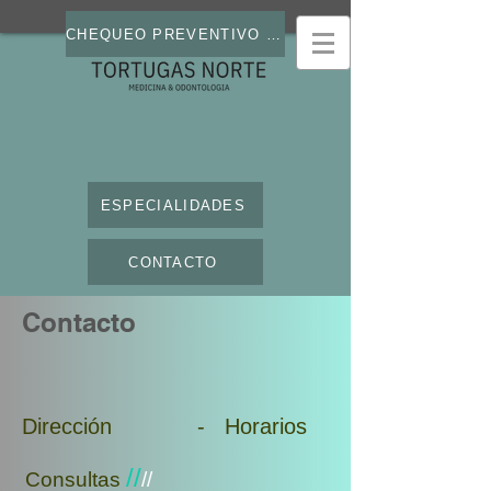
MEDICOS
INICIO
CHEQUEO PREVENTIVO DE ADULTOS
ESPECIALIDADES
CONTACTO
Contacto
Dirección - Horarios
//
Consultas
//