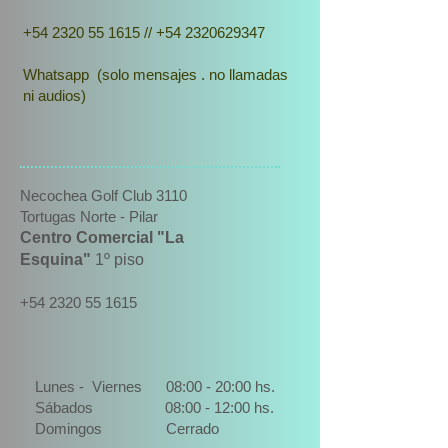
+54 2320 55 1615
//
+54 2320629347
Whatsapp (solo mensajes . no llamadas
ni audios)
Necochea Golf Club 3110
Tortugas Norte - Pilar
Centro Comercial "La
Esquina"
1º piso
+54 2320 55 1615
Lunes - Viernes 08:00 - 20:00 hs.
Sábados 08:00 - 12:00 hs.
Domingos Cerrado